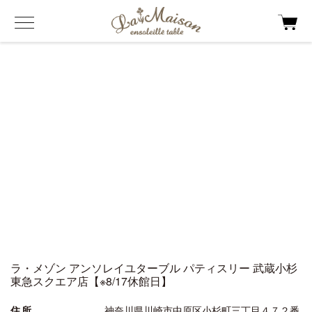
ラ・メゾン アンソレイユターブル パティスリー 武蔵小杉
東急スクエア店【※8/17休館日】
住所
神奈川県川崎市中原区小杉町三丁目４７２番